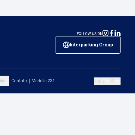
FOLLOW US ON
Interparking Group
Italia
IT
okie
Contatti
Modello 231