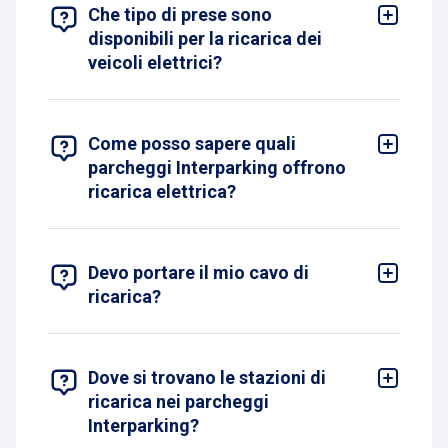
MOSTRA 9 RISULTATI
Che tipo di prese sono
disponibili per la ricarica dei
veicoli elettrici?
Offriamo prese di tipo 2 e colonnine fino a 22 kW
AC, compatibili con la maggior parte dei veicoli
elettrici.
Come posso sapere quali
parcheggi Interparking offrono
ricarica elettrica?
Puoi consultare la sezione dedicata sul sito
Interparking Italia o cercare direttamente i
parcheggi con servizio “ricarica elettrica” nella
mappa online.
Devo portare il mio cavo di
ricarica?
Sì, è necessario avere con sé il proprio cavo di
ricarica di tipo 2.
Dove si trovano le stazioni di
ricarica nei parcheggi
Interparking?
Le stazioni di ricarica sono presenti in numerosi