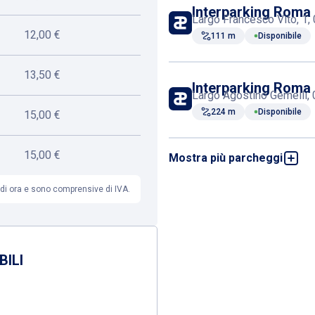
Interparking Roma -
Largo Francesco Vito, 1,
12,00 €
111 m
Disponibile
13,50 €
Interparking Roma 
Largo Agostino Gemelli, 
224 m
Disponibile
15,00 €
15,00 €
Mostra più parcheggi
Interparking Roma 
Largo Agostino Gemelli, 
318 m
Disponibile
e di ora e sono comprensive di IVA.
Interparking Roma 
Largo Francesco Vito, 00
BILI
385 m
Disponibile