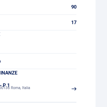
90
17
E
o
CINANZE
- P 1
00136 Roma, Italia