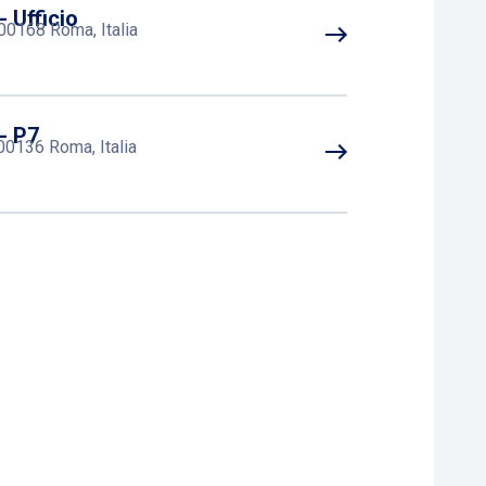
 Ufficio
 00168 Roma, Italia
- P7
00136 Roma, Italia
- P6
00136 Roma, Italia
- P16
136 Roma, Italia