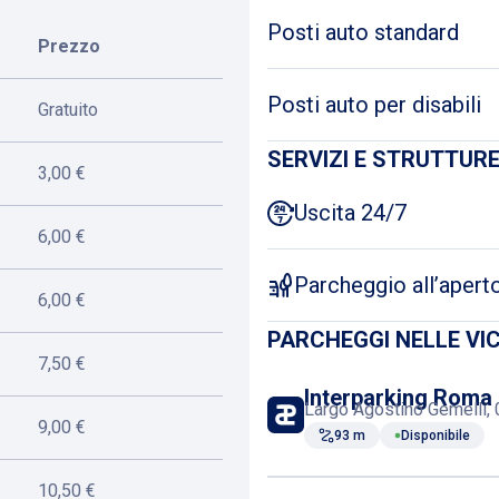
Posti auto standard
Prezzo
Posti auto per disabili
Gratuito
SERVIZI E STRUTTUR
3,00 €
Uscita 24/7
6,00 €
Parcheggio all’apert
6,00 €
PARCHEGGI NELLE VI
7,50 €
Interparking Roma 
Largo Agostino Gemelli, 
9,00 €
93 m
Disponibile
10,50 €